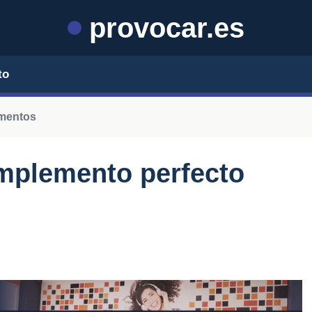
provocar.es
to
mentos
omplemento perfecto