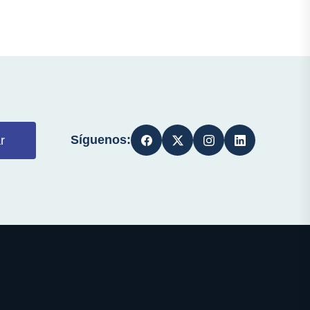
Síguenos:
r