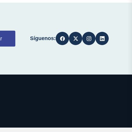
Síguenos:
r